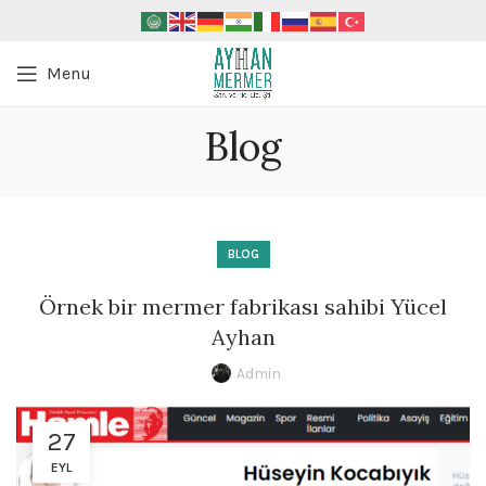
Menu
Blog
BLOG
Örnek bir mermer fabrikası sahibi Yücel
Ayhan
Admin
27
EYL