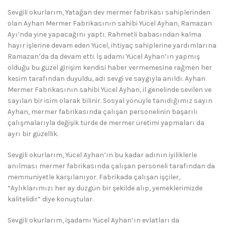
Sevgili okurlarım, Yatağan dev mermer fabrikası sahiplerinden
olan Ayhan Mermer Fabrikasının sahibi Yücel Ayhan, Ramazan
Ayı’nda yine yapacağını yaptı. Rahmetli babasından kalma
hayır işlerine devam eden Yücel, ihtiyaç sahiplerine yardımlarına
Ramazan’da da devam etti. İş adamı Yücel Ayhan’ın yapmış
olduğu bu güzel girişim kendisi haber vermemesine rağmen her
kesim tarafından duyuldu, adı sevgi ve saygıyla anıldı. Ayhan
Mermer Fabrikasının sahibi Yücel Ayhan, il genelinde sevilen ve
sayılan bir isim olarak bilinir. Sosyal yönüyle tanıdığımız sayın
Ayhan, mermer fabrikasında çalışan personelinin başarılı
çalışmalarıyla değişik türde de mermer üretimi yapmaları da
ayrı bir güzellik.
Sevgili okurlarım, Yücel Ayhan’ın bu kadar adının iyiliklerle
anılması mermer fabrikasında çalışan personeli tarafından da
memnuniyetle karşılanıyor. Fabrikada çalışan işçiler,
“Aylıklarımızı her ay düzgün bir şekilde alıp, yemeklerimizde
kalitelidir” diye konuştular.
Sevgili okurlarım, işadamı Yücel Ayhan’ın evlatları da