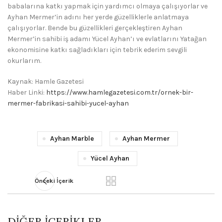
babalarına katkı yapmak için yardımcı olmaya çalışıyorlar ve
Ayhan Mermer’in adını her yerde güzelliklerle anlatmaya
çalışıyorlar. Bende bu güzellikleri gerçekleştiren Ayhan
Mermer’in sahibi iş adamı Yücel Ayhan’ı ve evlatlarını Yatağan
ekonomisine katkı sağladıkları için tebrik ederim sevgili
okurlarım.
Kaynak: Hamle Gazetesi
Haber Linki:
https://www.hamlegazetesi.com.tr/ornek-bir-
mermer-fabrikasi-sahibi-yucel-ayhan
Ayhan Marble
Ayhan Mermer
Yücel Ayhan
Önceki İçerik
DIĞER İÇERIKLER