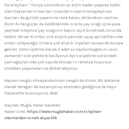
Yücel Ayhan; “ Dünya üzerinde en az bizim kadar yaşama hakkı
olan hayvanların bazıları insanların işlerini kolaylaştıran
bazıları da günlük yaşamına renk katan, dinlendiren canlılar.
Bizim Kırlangıçlar da Geldiklerinde ısrarla çay ocağı içine yuva
yapmak isteyince çay ocağının kapısı açık bırakmak zorunda
kaldık. Ne var ki onları çok alıştık yavrular uçup ayrıldıklarında
onları özleyeceğiz. Onlara çok alıştık. İnşallah seneye de buraya
gelirler. Zaten işletme olarak 2 adet su kaplumbağasını uzun
zamandır özel yemlerle besliyoruz. Ayrıca işletme içersindeki
çam ağaçlarında çok sayıda Sincap’ın rahatça huzursuz
olmadan yaşamalarına dikkat ediyoruz.
Hayvan sevgisi olmayanda insan sevgisi de olmaz. Biz işleteme
olarak Yatağan’da kazanıyoruz elimizden geldiğince de hayır
hasanette bulunuyoruz. dedi.
Kaynak: Muğla Haber Gazetesi
Haber Linki:
https://www.muglahaber.com.tr/ayhan-
mermerden-ornek-duyarlilik