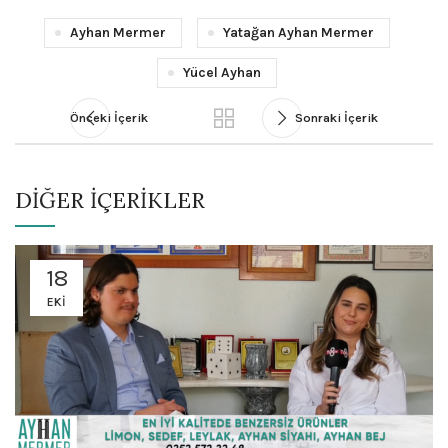
Ayhan Mermer
Yatağan Ayhan Mermer
Yücel Ayhan
Önceki İçerik
Sonraki İçerik
DIĞER İÇERIKLER
18
EKI