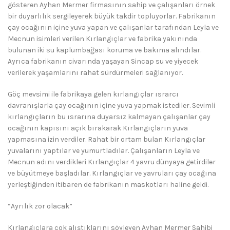
gösteren Ayhan Mermer firmasının sahip ve çalışanları örnek
bir duyarlılık sergileyerek büyük takdir topluyorlar. Fabrikanın
çay ocağının içine yuva yapan ve çalışanlar tarafından Leyla ve
Mecnun isimleri verilen Kırlangıçlar ve fabrika yakınında
bulunan iki su kaplumbağası koruma ve bakıma alındılar.
Ayrıca fabrikanın civarında yaşayan Sincap su ve yiyecek
verilerek yaşamlarını rahat sürdürmeleri sağlanıyor.
Göç mevsimi ile fabrikaya gelen kırlangıçlar ısrarcı
davranışlarla çay ocağının içine yuva yapmak istediler. Sevimli
kırlangıçların bu ısrarına duyarsız kalmayan çalışanlar çay
ocağının kapısını açık bırakarak Kırlangıçların yuva
yapmasına izin verdiler. Rahat bir ortam bulan Kırlangıçlar
yuvalarını yaptılar ve yumurtladılar. Çalışanların Leyla ve
Mecnun adını verdikleri Kırlangıçlar 4 yavru dünyaya getirdiler
ve büyütmeye başladılar. Kırlangıçlar ve yavruları çay ocağına
yerleştiğinden itibaren de fabrikanın maskotları haline geldi.
“Ayrılık zor olacak”
Kırlangıçlara çok alıştıklarını söyleyen Ayhan Mermer Sahibi