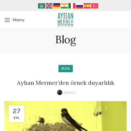
Menu
Blog
BLOG
Ayhan Mermer’den örnek duyarlılık
Admin
27
EYL