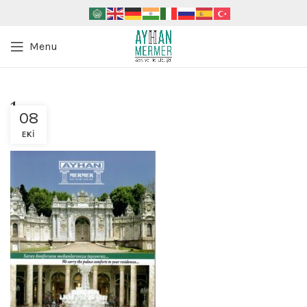
Menu
1
08
EKI