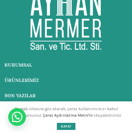
KURUMSAL
ÜRÜNLERIMIZ
SON YAZILAR
Bu web sitesine göz atarak, çerez kullanımımızı kabul
ADRES
etmiş olursunuz.
Çerez Aydınlatma Metni'ni
okuyabilirsiniz.
İLETIŞIM
KAPAT