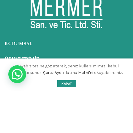
KURUMSAL
ÜRÜNLERIMIZ
Bu web sitesine göz atarak, çerez kullanımımızı kabul
etmiş olursunuz.
Çerez Aydınlatma Metni'ni
okuyabilirsiniz.
SON YAZILAR
KAPAT
ADRES
İLETIŞIM
Ayhan Mermer
2023 ®
Site Desing
.Birol Tepe