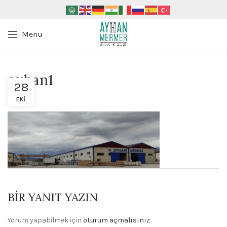
Menu
ayhan1
28
EKI
BIR YANIT YAZIN
Yorum yapabilmek için
oturum açmalısınız
.