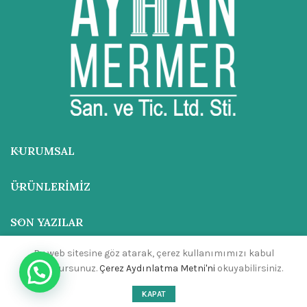
KURUMSAL
ÜRÜNLERIMIZ
SON YAZILAR
Bu web sitesine göz atarak, çerez kullanımımızı kabul
ADRES
etmiş olursunuz.
Çerez Aydınlatma Metni'ni
okuyabilirsiniz.
İLETIŞIM
KAPAT