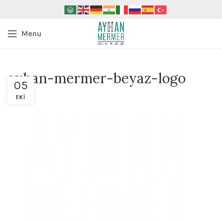
Menu
ayhan-mermer-beyaz-logo
05
EKI