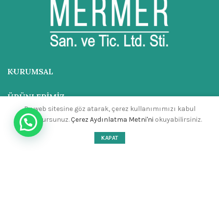
KURUMSAL
ÜRÜNLERIMIZ
Bu web sitesine göz atarak, çerez kullanımımızı kabul
etmiş olursunuz.
Çerez Aydınlatma Metni'ni
okuyabilirsiniz.
SON YAZILAR
KAPAT
ADRES
İLETIŞIM
Ayhan Mermer
2023 ®
Site Desing
.Birol Tepe